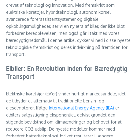
drevet af teknologi og innovation. Med fremskridt som
elektriske køretøjer, hybridteknologi, autonom kørsel,
avancerede førerassistentsystemer og digitale
opkoblingsmuligheder, ser vi en ny æra af biler, der ikke blot
forbedrer køreoplevelsen, men også går i takt med vores
bæredygtighedsmål. I denne artikel dykker vi ned i disse nyeste
teknologiske fremskridt og deres indvirkning på fremtiden for
transport.
Elbiler: En Revolution inden for Bæredygtig
Transport
Elektriske køretøjer (EV’er) vinder hurtigt markedsandele, idet
de tilbyder et alternativ til traditionelle benzin- og
dieselmotorer. Ifølge
International Energy Agency (IEA)
er
elbilers salgsstigning eksponentiel, delvist grundet den
stigende bevidsthed om klimaændringer og behovet for at
reducere CO2-udslip. De nyeste modeller kommer med
forbedret batteriteknologi, hvilket resulterer i længere