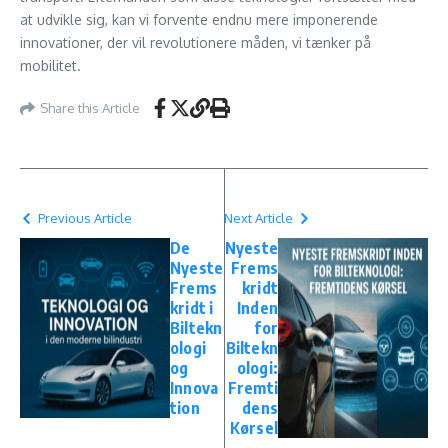
at udvikle sig, kan vi forvente endnu mere imponerende
innovationer, der vil revolutionere måden, vi tænker på
mobilitet.
Share this Article
Previous Article
Next Article
De
Nyeste
Nyeste
Frems
Frems
kridt
kridt i
Inden
Biltekn
for
ologi
Biltekn
og
ologi:
Innova
Fremti
tion
dens
Kørsel