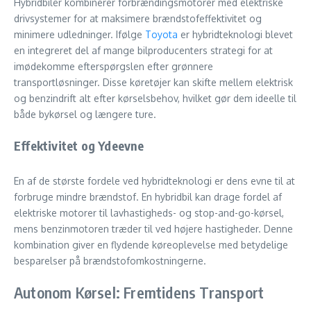
Hybridbiler kombinerer forbrændingsmotorer med elektriske
drivsystemer for at maksimere brændstofeffektivitet og
minimere udledninger. Ifølge
Toyota
er hybridteknologi blevet
en integreret del af mange bilproducenters strategi for at
imødekomme efterspørgslen efter grønnere
transportløsninger. Disse køretøjer kan skifte mellem elektrisk
og benzindrift alt efter kørselsbehov, hvilket gør dem ideelle til
både bykørsel og længere ture.
Effektivitet og Ydeevne
En af de største fordele ved hybridteknologi er dens evne til at
forbruge mindre brændstof. En hybridbil kan drage fordel af
elektriske motorer til lavhastigheds- og stop-and-go-kørsel,
mens benzinmotoren træder til ved højere hastigheder. Denne
kombination giver en flydende køreoplevelse med betydelige
besparelser på brændstofomkostningerne.
Autonom Kørsel: Fremtidens Transport