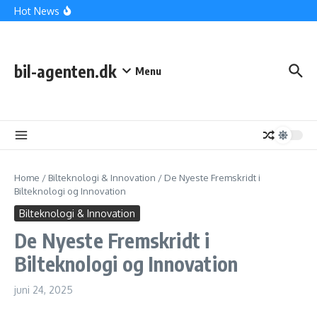
Fortsæt til indhold
Hvordan Vælger Man den Rette Bil? En Kvalitetsguide til
Hot News
Bilkøbere
Den Ultimative Guide til Bilkøb: Find Din Drømmebil Med
Selvsikkerhed
Beskyttet: Optimal Rejseplanlægning: Tips til at Gøre Dit
Eventyr Uforglemmeligt
bil-agenten.dk
Menu
Home
/
Bilteknologi & Innovation
/
De Nyeste Fremskridt i
Bilteknologi og Innovation
Bilteknologi & Innovation
De Nyeste Fremskridt i
Bilteknologi og Innovation
juni 24, 2025