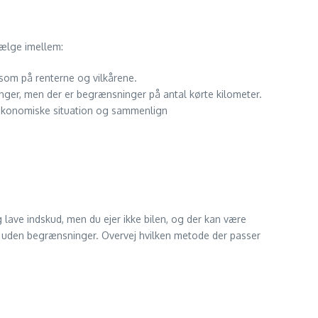
 vælge imellem:
rksom på renterne og vilkårene.
inger, men der er begrænsninger på antal kørte kilometer.
n økonomiske situation og sammenlign
 lave indskud, men du ejer ikke bilen, og der kan være
len uden begrænsninger. Overvej hvilken metode der passer