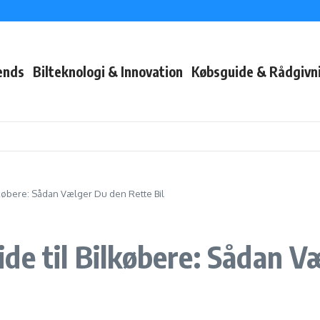
Bilkøbere
Selvsikkerhed
t Eventyr Uforglemmeligt
ends
Bilteknologi & Innovation
Købsguide & Rådgivn
lkøbere: Sådan Vælger Du den Rette Bil
de til Bilkøbere: Sådan V