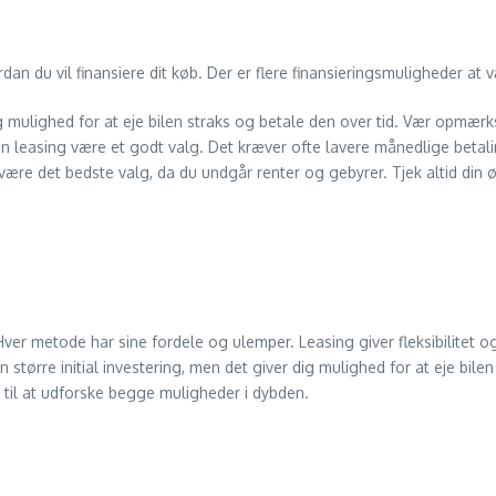
dan du vil finansiere dit køb. Der er flere finansieringsmuligheder at
dig mulighed for at eje bilen straks og betale den over tid. Vær opmæ
kan leasing være et godt valg. Det kræver ofte lavere månedlige betal
være det bedste valg, da du undgår renter og gebyrer. Tjek altid di
er metode har sine fordele og ulemper. Leasing giver fleksibilitet og
n større initial investering, men det giver dig mulighed for at eje bi
til at udforske begge muligheder i dybden.