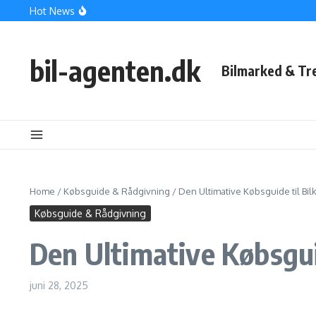
Fortsæt til indhold
Hot News
Hvordan Vælger Man den Rette Bil? En Kvalitetsguide til 
Den Ultimative Guide til Bilkøb: Find Din Drømmebil Med 
Beskyttet: Optimal Rejseplanlægning: Tips til at Gøre Di
bil-agenten.dk
Bilmarked & Tr
Home
/
Købsguide & Rådgivning
/
Den Ultimative Købsguide til Bi
Købsguide & Rådgivning
Den Ultimative Købsgui
juni 28, 2025