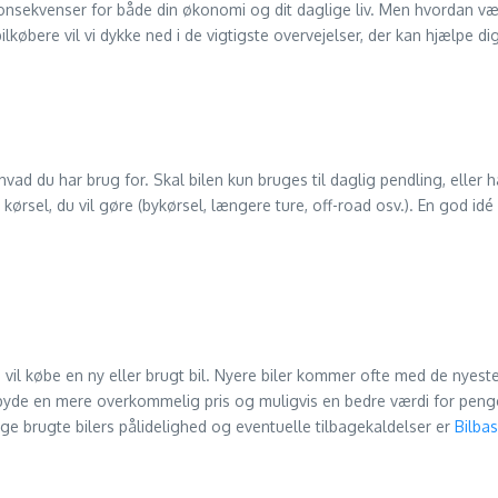
konsekvenser for både din økonomi og dit daglige liv. Men hvordan væ
lkøbere vil vi dykke ned i de vigtigste overvejelser, der kan hjælpe di
 hvad du har brug for. Skal bilen kun bruges til daglig pendling, eller h
sel, du vil gøre (bykørsel, længere ture, off-road osv.). En god idé k
u vil købe en ny eller brugt bil. Nyere biler kommer ofte med de nyes
 tilbyde en mere overkommelig pris og muligvis en bedre værdi for pe
e brugte bilers pålidelighed og eventuelle tilbagekaldelser er
Bilba