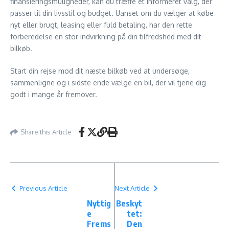
finansieringsmuligheder, kan du træffe et informeret valg, der
passer til din livsstil og budget. Uanset om du vælger at købe
nyt eller brugt, leasing eller fuld betaling, har den rette
forberedelse en stor indvirkning på din tilfredshed med dit
bilkøb.
Start din rejse mod dit næste bilkøb ved at undersøge,
sammenligne og i sidste ende vælge en bil, der vil tjene dig
godt i mange år fremover.
Share this Article
Previous Article
Next Article
Nyttig
Beskyt
e
tet:
Frems
Den