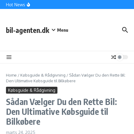
Fortsæt til indhold
Hvordan Vælger Man den Rette Bil? En Kvalitetsguide til
Hot News
Bilkøbere
Den Ultimative Guide til Bilkøb: Find Din Drømmebil Med
Selvsikkerhed
Beskyttet: Optimal Rejseplanlægning: Tips til at Gøre Dit
Eventyr Uforglemmeligt
bil-agenten.dk
Menu
Home
/
Købsguide & Rådgivning
/
Sådan Vælger Du den Rette Bil:
Den Ultimative Købsguide til Bilkøbere
Købsguide & Rådgivning
Sådan Vælger Du den Rette Bil:
Den Ultimative Købsguide til
Bilkøbere
marts 24, 2025