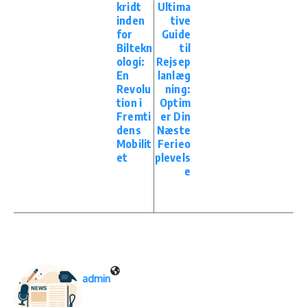
kridt
Ultima
inden
tive
for
Guide
Biltekn
til
ologi:
Rejsep
En
lanlæg
Revolu
ning:
tion i
Optim
Fremti
er Din
dens
Næste
Mobilit
Ferieo
et
plevels
e
admin